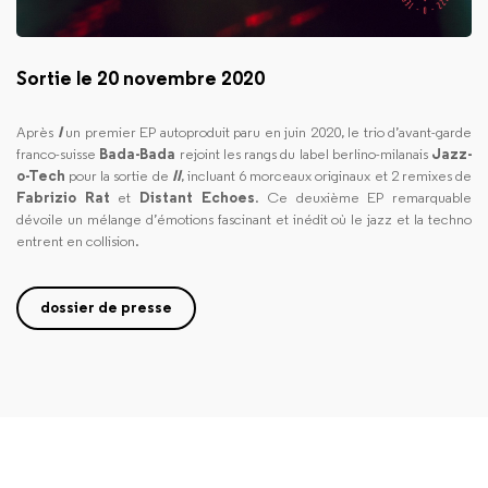
Sortie le 20 novembre 2020
Après
I
un premier EP autoproduit paru en juin 2020, le trio d’avant-garde
franco-suisse
Bada-Bada
rejoint les rangs du label berlino-milanais
Jazz-
o-Tech
pour la sortie de
II
, incluant 6 morceaux originaux et 2 remixes de
Fabrizio Rat
et
Distant Echoes
. Ce deuxième EP remarquable
dévoile un mélange d’émotions fascinant et inédit où le jazz et la techno
entrent en collision.
dossier de presse